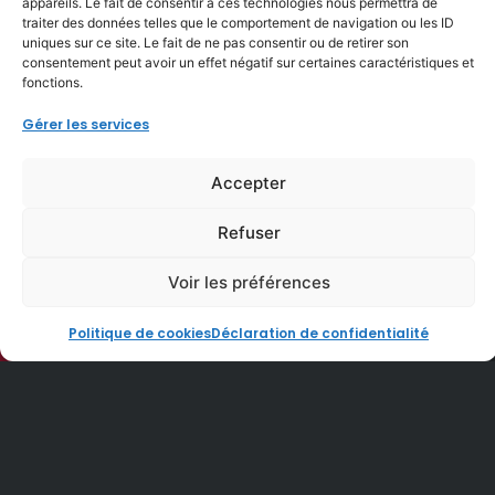
appareils. Le fait de consentir à ces technologies nous permettra de
traiter des données telles que le comportement de navigation ou les ID
uniques sur ce site. Le fait de ne pas consentir ou de retirer son
consentement peut avoir un effet négatif sur certaines caractéristiques et
fonctions.
Vous constatez l’apparition de
champignons ou de mousse sur votre
Gérer les services
toiture ? Il est sûrement temps de
procéder à un nettoyage et à un
Accepter
traitement de votre toiture. Bruno 29
assure le traitement et le nettoyage de
Refuser
votre toiture en fibro et en ardoise dans
le Finistère. Notre équipe se déplace
Voir les préférences
principalement dans un rayon de 60 km
autour de Quimper dans le pays de
Politique de cookies
Déclaration de confidentialité
Cornouailles : Concarneau, Rosporden,
Audierne, Châteaulin, Ergué-Gabéric et
même jusqu’à Lorient ou Brest.