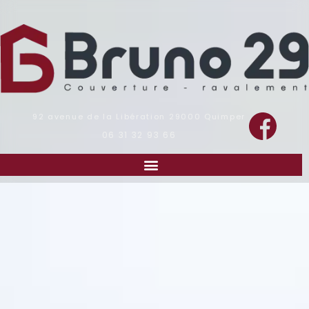
92 avenue de la Libération
29000
Quimper
06 31 32 93 66